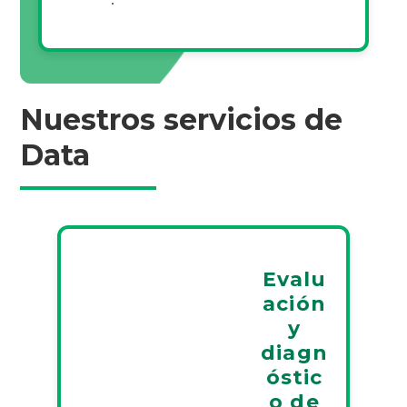
Nuestros servicios de
Data
Evalu
ación
y
diagn
óstic
o de