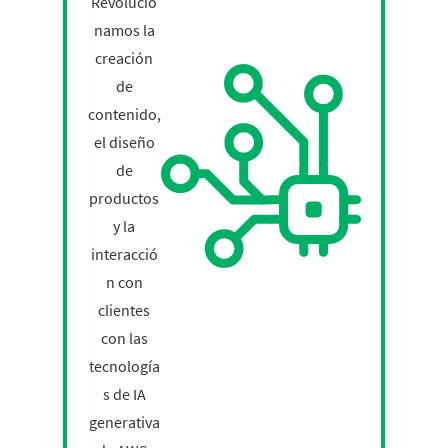
Revolucio
namos la
creación
de
contenido,
el diseño
de
productos
y la
interacció
n con
clientes
con las
tecnología
s de IA
generativa