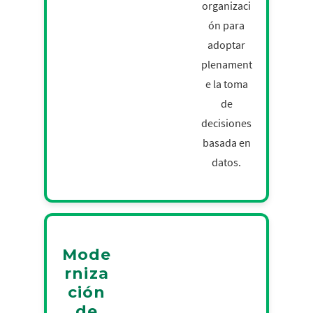
organizaci
ón para
adoptar
plenament
e la toma
de
decisiones
basada en
datos.
Mode
rniza
ción
de