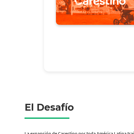
El Desafío
La expansión de Carestino por toda América Latina traj