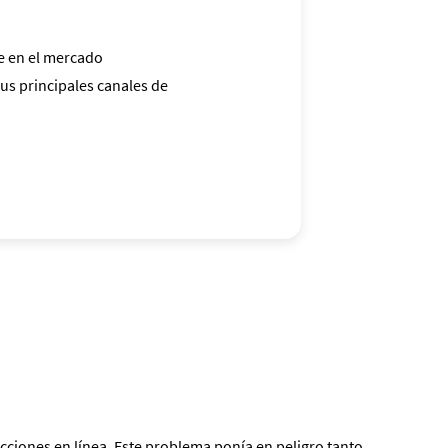
e en el mercado
sus principales canales de
cciones en línea. Este problema ponía en peligro tanto