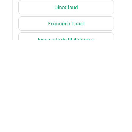
DinoCloud
Economía Cloud
Ingeniería de Plataformas
Migración Cloud
Misceláneos
Misceláneos
Modernización de Aplicaciones
Ingeniería de Plataformas